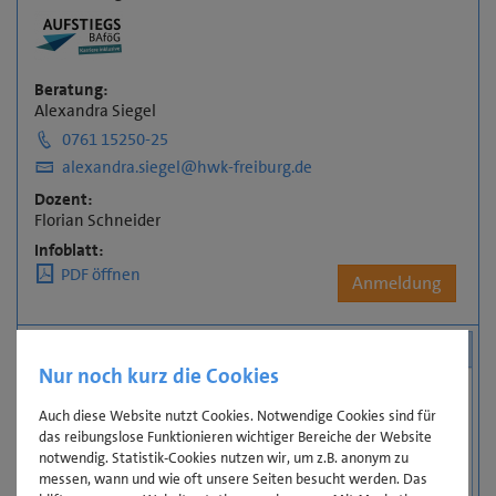
Beratung:
Alexandra Siegel
0761 15250-25
alexandra.siegel@hwk-freiburg.de
Dozent:
Florian Schneider
Infoblatt:
PDF öffnen
Anmeldung
Nutzen
Nur noch kurz die Cookies
Ihr Vorteil
Auch diese Website nutzt Cookies. Notwendige Cookies sind für
Bestimmte Termine dieses Lehrgangs werden im
das reibungslose Funktionieren wichtiger Bereiche der Website
Blended Learning-Format durchgeführt. Diese sind
notwendig. Statistik-Cookies nutzen wir, um z.B. anonym zu
durch ein Symbol gekennzeichnet. Gewinnen Sie dabei
messen, wann und wie oft unsere Seiten besucht werden. Das