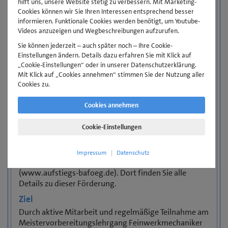
mehr Freiheit beim Lernen: Flexibel, eigenmotiviert,
hilft uns, unsere Website stetig zu verbessern. Mit Marketing-
Cookies können wir Sie Ihren Interessen entsprechend besser
interaktiv, praxisnah, gemeinsam.
informieren. Funktionale Cookies werden benötigt, um Youtube-
Videos anzuzeigen und Wegbeschreibungen aufzurufen.
Sofern also Präsenz-Weiterbildungen mit starren
Zeitplänen und weiten Anfahrtsstrecken nicht so gut
Sie können jederzeit – auch später noch – Ihre Cookie-
zu Ihrem beruflichen und privaten Rhythmus passen,
Einstellungen ändern. Details dazu erfahren Sie mit Klick auf
„Cookie-Einstellungen“ oder in unserer Datenschutzerklärung.
buchen Sie einfach einen Termin, der als Online-
Mit Klick auf „Cookies annehmen“ stimmen Sie der Nutzung aller
Seminar angeboten wird. Profitieren Sie damit vom
Cookies zu.
neuen Lernkonzept der Gewerbe Akademie.
Cookies annehmen
Der Staat fördert Ihre berufliche Weiterbildung mit
dem Aufstiegs-BAföG. Grundlage ist das
Cookie-Einstellungen
Aufstiegsfortbildungsförderungsgesetz (AFBG). Sie
können einen hohen Prozentsatz der Lehrgangs-und
Prüfungskosten als Zuschuss erhalten. Informieren Sie
Impressum
|
Datenschutz
sich auf der offiziellen Seite zum
Aufstiegs-BAföG
(www.aufstiegs-bafoeg.de). Dort finden Sie alle
Details zu dieser Förderung.
Ziel
Durch aktive Mitarbeit und regelmäßige Teilnahme am
Meistervorbereitungslehrgang Feinwerkmechaniker