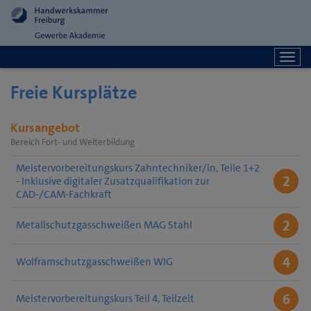
Togg
navi
Freie Kursplätze
Kursangebot
Bereich Fort- und Weiterbildung
Meistervorbereitungskurs Zahntechniker/in, Teile 1+2
2
- Inklusive digitaler Zusatzqualifikation zur
CAD-/CAM-Fachkraft
2
Metallschutzgasschweißen MAG Stahl
4
Wolframschutzgasschweißen WIG
6
Meistervorbereitungskurs Teil 4, Teilzeit