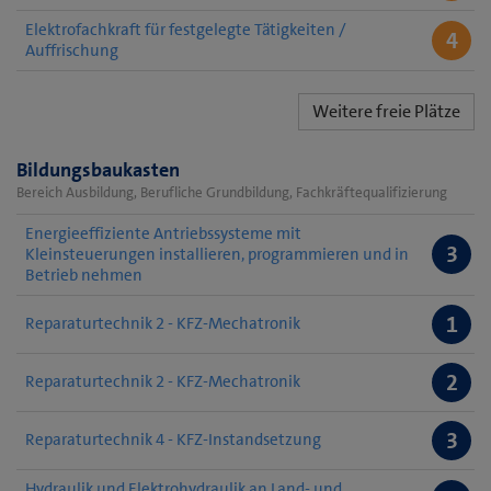
Elektrofachkraft für festgelegte Tätigkeiten /
4
Auffrischung
Weitere freie Plätze
Bildungsbaukasten
Bereich Ausbildung, Berufliche Grundbildung, Fachkräftequalifizierung
Energieeffiziente Antriebssysteme mit
3
Kleinsteuerungen installieren, programmieren und in
Betrieb nehmen
1
Reparaturtechnik 2 - KFZ-Mechatronik
2
Reparaturtechnik 2 - KFZ-Mechatronik
3
Reparaturtechnik 4 - KFZ-Instandsetzung
Hydraulik und Elektrohydraulik an Land- und