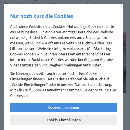
Die Meisterausbildung im Kfz-Handwerk muss langfristig geplant
sein, denn die Plätze sind begrenzt.
Nur noch kurz die Cookies
mehr lesen
Auch diese Website nutzt Cookies. Notwendige Cookies sind für
das reibungslose Funktionieren wichtiger Bereiche der Website
notwendig. Statistik-Cookies nutzen wir, um z.B. anonym zu
messen, wann und wie oft unsere Seiten besucht werden. Das
hilft uns, unsere Website stetig zu verbessern. Mit Marketing-
Cookies können wir Sie Ihren Interessen entsprechend besser
informieren. Funktionale Cookies werden benötigt, um Youtube-
Videos anzuzeigen und Wegbeschreibungen aufzurufen.
Sie können jederzeit – auch später noch – Ihre Cookie-
Einstellungen ändern. Details dazu erfahren Sie mit Klick auf
„Cookie-Einstellungen“ oder in unserer Datenschutzerklärung.
Assistenten Personalwesen (HWK)
Mit Klick auf „Cookies annehmen“ stimmen Sie der Nutzung aller
Cookies zu.
19. Juli 2024
Cookies annehmen
Kursstart zum Thema "Entgeltwissen"
Am 15. Juli durften wir mit 7 Teilnehmern/-innen das erste Modul
Cookie-Einstellungen
des Assistenten Personalwesen (HWK) beginnen.
mehr lesen