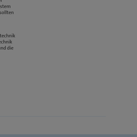
er
estem
sollten
technik
echnik
und die