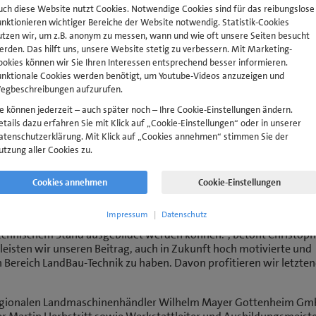
dBauTechnik und soll in der überbetrieblichen Ausbildung sowie i
uch diese Website nutzt Cookies. Notwendige Cookies sind für das reibungslose
unktionieren wichtiger Bereiche der Website notwendig. Statistik-Cookies
utzen wir, um z.B. anonym zu messen, wann und wie oft unsere Seiten besucht
te Bernd Hensle, Abteilungsleiter Überbetriebliche Ausbildung d
erden. Das hilft uns, unsere Website stetig zu verbessern. Mit Marketing-
rsteller und regionalem Händler für die Leihgabe. „Wir können 
ookies können wir Sie Ihren Interessen entsprechend besser informieren.
 auf dem aktuellsten Stand ausbilden. Diese Unterstützung hilft,
unktionale Cookies werden benötigt, um Youtube-Videos anzuzeigen und
ch die anwesenden Auszubildenden und Ausbilder aus der Land- 
egbeschreibungen aufzurufen.
ng LandBauTechnik Baden, der stellvertretende Obermeister Mart
dankbar und nahmen den neuen Schlepper direkt in Augenschein. 
ie können jederzeit – auch später noch – Ihre Cookie-Einstellungen ändern.
etails dazu erfahren Sie mit Klick auf „Cookie-Einstellungen“ oder in unserer
abe wurden dem Hersteller feierlich eine Sponsorenurkunde und 
atenschutzerklärung. Mit Klick auf „Cookies annehmen“ stimmen Sie der
utzung aller Cookies zu.
 und oft eingesetztes Fahrzeugmodell für die Ausbildungs- und
e zur Verfügung. Neben Elektronik-, Getriebe- und Hydrauliksy
Cookies annehmen
Cookie-Einstellungen
5 ist auch aktuellste satellitengestützte Technologie verbaut. D
erbildung im Bildungshaus der Handwerkskammer Freiburg gerne. „
Impressum
|
Datenschutz
ewerbe Akademie in Freiburg zu unterstützen, damit die
chnischem Stand ausgebildet werden können.“, betont Christoph
 leisten wir unseren Beitrag, auch in Zukunft hoch motivierte und
 Bereich LandBau-Technik zu haben. Davon profitieren wir letzten
 regionalen Landmaschinenhändler Wilhelm Mayer Gottenheim G