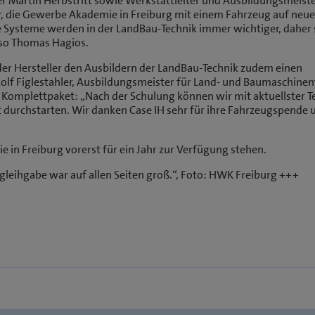
er Martin Herbstritt sowie Werkstattleiter und Ausbildungsmeist
hr, die Gewerbe Akademie in Freiburg mit einem Fahrzeug auf neu
e Systeme werden in der LandBau-Technik immer wichtiger, daher 
 so Thomas Hagios.
er Hersteller den Ausbildern der LandBau-Technik zudem einen
olf Figlestahler, Ausbildungsmeister für Land- und Baumaschinen
Komplettpaket: „Nach der Schulung können wir mit aktuellster T
durchstarten. Wir danken Case IH sehr für ihre Fahrzeugspende 
in Freiburg vorerst für ein Jahr zur Verfügung stehen.
gleihgabe war auf allen Seiten groß.“, Foto: HWK Freiburg +++