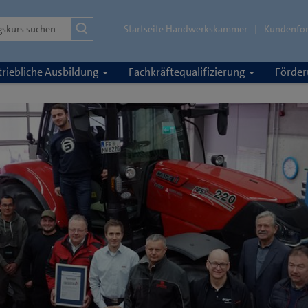
Startseite Handwerkskammer
Kundenfo
riebliche Ausbildung
Fachkräftequalifizierung
Förde