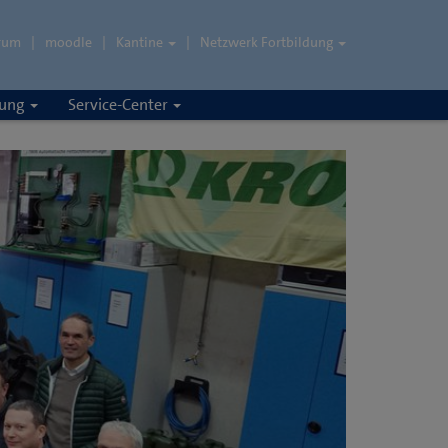
rum
moodle
Kantine
Netzwerk Fortbildung
rung
Service-Center