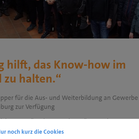
g hilft, das Know-how im
 zu halten.“
lepper für die Aus- und Weiterbildung an Gewerbe
burg zur Verfügung
skammer Freiburg ist am Standort Freiburg um ein neues
und Baumaschinentechnik kann ab sofort ein neuwertiger Schleppe
ur noch kurz die Cookies
IH von Lehrenden und Lernenden genutzt werden. Der Puma 220