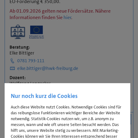
EU-Förderung € 350,00.
Ab 01.09.2026 gelten neue Fördersätze. Nähere
Informationen finden Sie
hier
.
Beratung:
Elke Bittiger
0781 793-111
elke.bittiger@hwk-freiburg.de
Dozent:
Wolfgang Langecker
Infoblatt:
Nur noch kurz die Cookies
PDF öffnen
Anmeldung
Auch diese Website nutzt Cookies. Notwendige Cookies sind für
das reibungslose Funktionieren wichtiger Bereiche der Website
Nutzen
notwendig. Statistik-Cookies nutzen wir, um z.B. anonym zu
messen, wann und wie oft unsere Seiten besucht werden. Das
hilft uns, unsere Website stetig zu verbessern. Mit Marketing-
Ihr Vorteil
Cookies können wir Sie Ihren Interessen entsprechend besser