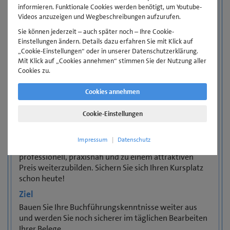
Bestimmte Termine dieses Lehrgangs werden im
informieren. Funktionale Cookies werden benötigt, um Youtube-
Blended Learning-Format durchgeführt. Diese sind
Videos anzuzeigen und Wegbeschreibungen aufzurufen.
durch ein Symbol gekennzeichnet. Gewinnen Sie dabei
Sie können jederzeit – auch später noch – Ihre Cookie-
mehr Freiheit beim Lernen: Flexibel, eigenmotiviert,
Einstellungen ändern. Details dazu erfahren Sie mit Klick auf
interaktiv, praxisnah, gemeinsam.
„Cookie-Einstellungen“ oder in unserer Datenschutzerklärung.
Mit Klick auf „Cookies annehmen“ stimmen Sie der Nutzung aller
Sofern also Präsenz-Weiterbildungen mit starren
Cookies zu.
Zeitplänen und weiten Anfahrtsstrecken nicht so gut
zu Ihrem beruflichen und privaten Rhythmus passen,
Cookies annehmen
buchen Sie einfach einen Blended Learning-Termin.
Profitieren Sie damit vom neuen Lernkonzept der
Cookie-Einstellungen
Gewerbe Akademie.
Impressum
|
Datenschutz
Nutzen Sie jetzt die vielfältigen Möglichkeiten, sich
professionell, praxisnah und zu einem attraktiven
Preis weiterzubilden. Sichern Sie sich Ihren Kursplatz
schon heute!
Ziel
Bauen Sie Ihre Buchführungskenntnisse weiter aus
und werden Sie noch sicherer im täglichen Bearbeiten
Ihrer Belege.